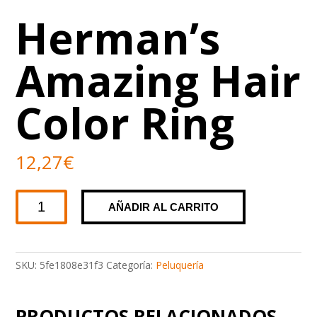
Herman’s
Amazing Hair
Color Ring
12,27
€
Herman's
AÑADIR AL CARRITO
Amazing
Hair
Color
Ring
SKU:
5fe1808e31f3
Categoría:
Peluquería
cantidad
PRODUCTOS RELACIONADOS