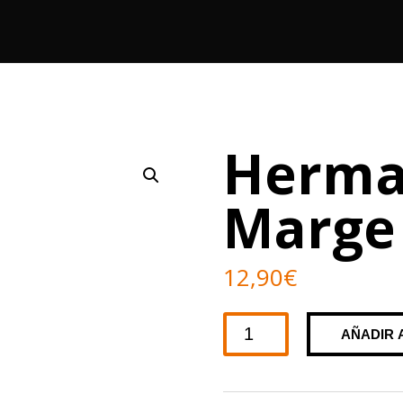
Herma
Marge
12,90
€
Herman's
AÑADIR 
Amazing
Marge
Blue