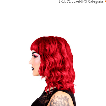
cantidad
SKU:
72fdcaef6f45
Categoría: