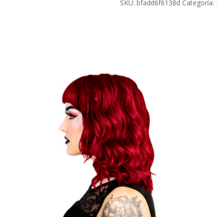
Pink
SKU:
bfadd6f6138d
Categoría:
cantidad