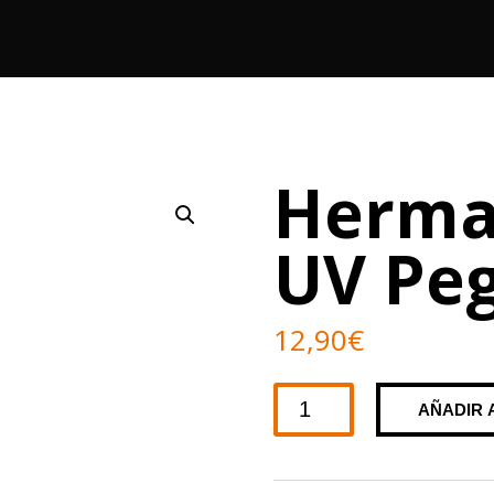
Herma
UV Peg
12,90
€
Herman's
AÑADIR 
Amazing
UV
Peggy