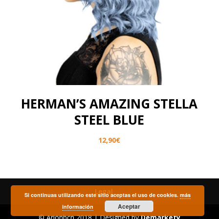
HERMAN’S AMAZING STELLA
STEEL BLUE
12,90
€
Legal
Si continuas utilizando este sitio aceptas el uso de cookies.
más
Aceptar
información
© Arionbcn 2018 | Designed by
Demarkety