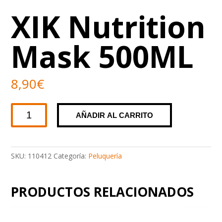
XIK Nutrition
Mask 500ML
8,90
€
XIK
AÑADIR AL CARRITO
Nutrition
Mask
500ML
cantidad
SKU:
110412
Categoría:
Peluquería
PRODUCTOS RELACIONADOS